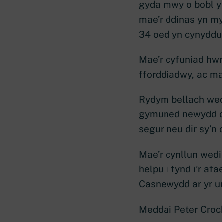
gyda mwy o bobl yn
mae’r ddinas yn my
34 oed yn cynyddu 
Mae’r cyfuniad hwn
fforddiadwy, ac ma
Rydym bellach wedi
gymuned newydd o g
segur neu dir sy’n
Mae’r cynllun wedi
helpu i fynd i’r af
Casnewydd ar yr un
Meddai Peter Croc