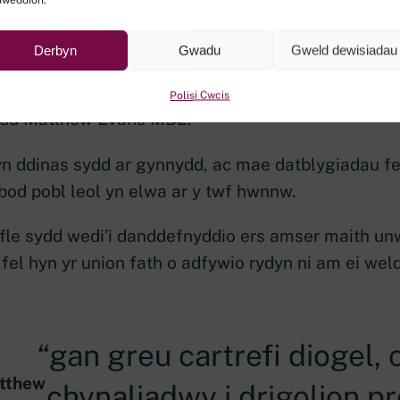
, bydd y datblygiad yn darparu cartrefi o ansawdd u
lymach, gan helpu i gwrdd â’r galw cynyddol yng 
Derbyn
Gwadu
Gweld dewisiadau
naliadwyedd ar yr un pryd.
Polisi Cwcis
ydd Matthew Evans MBE:
ddinas sydd ar gynnydd, ac mae datblygiadau fel 
 bod pobl leol yn elwa ar y twf hwnnw.
fle sydd wedi’i danddefnyddio ers amser maith u
fel hyn yr union fath o adfywio rydyn ni am ei wel
gan greu cartrefi diogel,
atthew
chynaliadwy i drigolion p