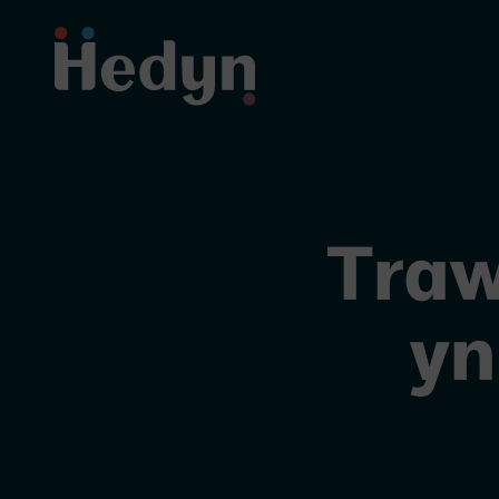
Traw
yn