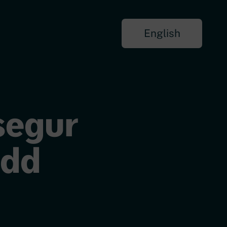
English
segur
ydd