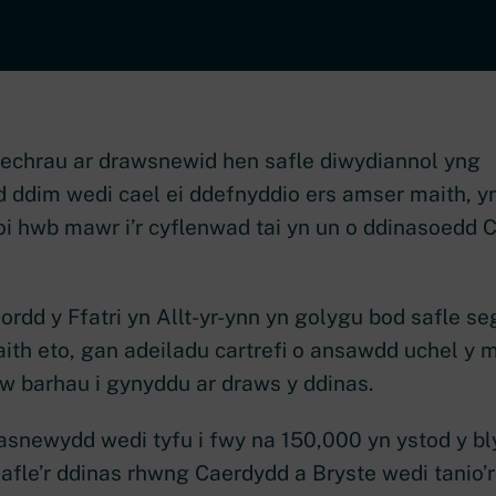
echrau ar drawsnewid hen safle diwydiannol yng
dim wedi cael ei ddefnyddio ers amser maith, yn 
oi hwb mawr i’r cyflenwad tai yn un o ddinasoedd 
ordd y Ffatri yn Allt-yr-ynn yn golygu bod safle se
ith eto, gan adeiladu cartrefi o ansawdd uchel y
lw barhau i gynyddu ar draws y ddinas.
snewydd wedi tyfu i fwy na 150,000 yn ystod y b
afle’r ddinas rhwng Caerdydd a Bryste wedi tanio’