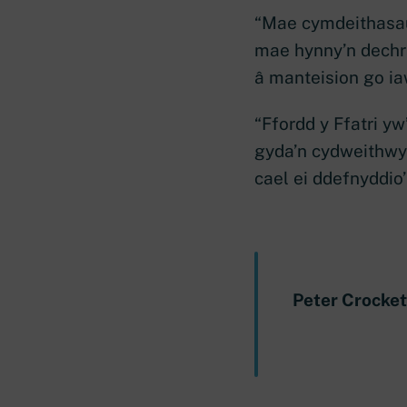
“Mae cymdeithasau 
mae hynny’n dechra
â manteision go i
“Ffordd y Ffatri yw
gyda’n cydweithwyr 
cael ei ddefnyddi
Peter Crocket