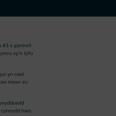
43 o gartrefi
Cymru sy’n tyfu
gur yn cael
 mae mawr eu
lynyddoedd
r cynnydd hwn,