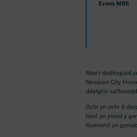
Evans MBE
Mae’r datblygiad y
Newport City Homes
ddatgloi safleoedd
Ochr yn ochr â dar
lleol yn ystod y g
flaenorol yn gymd