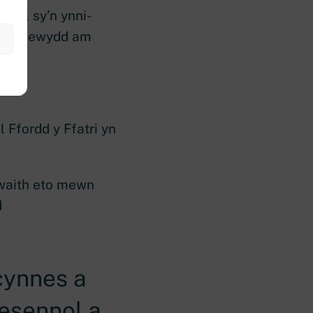
chel sy’n ynni-
Nghasnewydd am
Ffordd y Ffatri yn
nwaith eto mewn
d
 cynnes a
resennol a