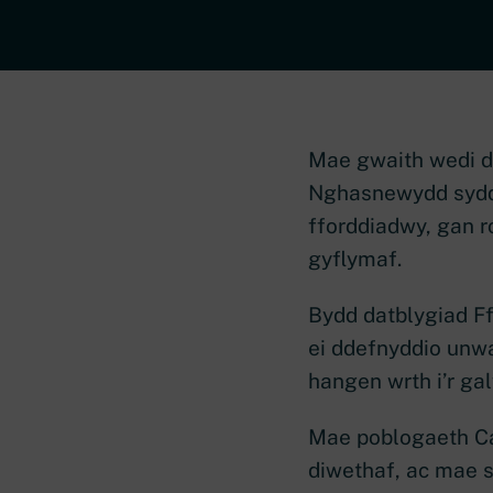
Mae gwaith wedi d
Nghasnewydd sydd d
fforddiadwy, gan r
gyflymaf.
Bydd datblygiad Ff
ei ddefnyddio unwa
hangen wrth i’r ga
Mae poblogaeth Ca
diwethaf, ac mae s