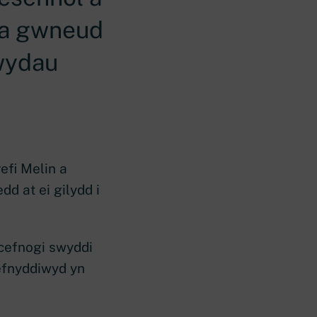
 a gwneud
wydau
efi Melin a
d at ei gilydd i
 cefnogi swyddi
defnyddiwyd yn