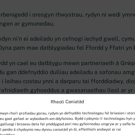
 arbenigedd i oresgyn rhwystrau, rydyn ni wedi ymr
hangen ar gymunedau.
ydyn ni’n ei adeiladu yn cefnogi iechyd gwell, cy
yna pam mae datblygiadau fel Ffordd y Ffatri yn 
ydd yn cael eu datblygu mewn partneriaeth â Grŵp
adu gan ddefnyddio dulliau adeiladu a safonau am
 i leihau costau ynni a darparu tai fforddiadwy, di
trafnidiaeth gyhoeddus a gwasanaethau lleol ar yr 
Rheoli Caniatâd
 o adeiladu yn defnyddio technegau arloesol, ga
mwyn rhoi'r profiadau gorau, rydym yn defnyddio technolegau fel briwsion i stor
ynhyrchir yn fanwl gywir ac a adeiladir oddi ar y s
eu gael gafael ar wybodaeth am ddyfeisiau. Bydd cydsynio i'r technolegau hyn 
i gilydd ar y safle. Mae’r dull hwn yn lleihau amse
 galluogi i brosesu data fel ymddygiad pori neu gyfeirnodau unigryw ar y safle h
l peidio â chydsynio neu dynnu caniatâd yn ôl, effeithio'n andwyol ar rai
chysondeb, ac yn lleihau gwastraff a tharfu ar g
dweddion.