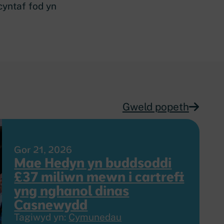
 cyntaf fod yn
Gweld popeth
Gor 21, 2026
Mae Hedyn yn buddsoddi
£37 miliwn mewn i cartrefi
yng nghanol dinas
Casnewydd
Tagiwyd yn:
Cymunedau