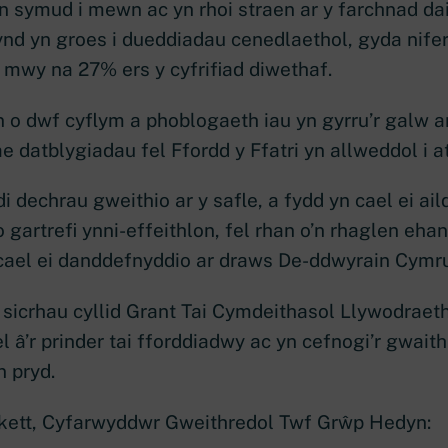
 symud i mewn ac yn rhoi straen ar y farchnad dai.
nd yn groes i dueddiadau cenedlaethol, gyda nifer 
mwy na 27% ers y cyfrifiad diwethaf.
 o dwf cyflym a phoblogaeth iau yn gyrru’r galw a
e datblygiadau fel Ffordd y Ffatri yn allweddol i a
 dechrau gweithio ar y safle, a fydd yn cael ei ail
artrefi ynni-effeithlon, fel rhan o’n rhaglen eh
 cael ei danddefnyddio ar draws De-ddwyrain Cymru
 sicrhau cyllid Grant Tai Cymdeithasol Llywodraet
ael â’r prinder tai fforddiadwy ac yn cefnogi’r gwai
 pryd.
kett, Cyfarwyddwr Gweithredol Twf Grŵp Hedyn: