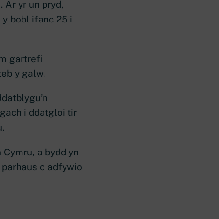
 Ar yr un pryd,
y bobl ifanc 25 i
m gartrefi
teb y galw.
ddatblygu’n
angach
i ddatgloi tir
.
h Cymru, a bydd yn
th parhaus o adfywio