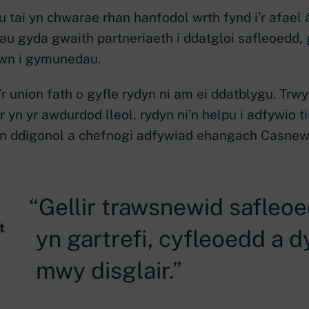
tai yn chwarae rhan hanfodol wrth fynd i’r afael â
u gyda gwaith partneriaeth i ddatgloi safleoedd,
awn i gymunedau.
’r union fath o gyfle rydyn ni am ei ddatblygu. Trw
yn yr awdurdod lleol, rydyn ni’n helpu i adfywio t
o’n ddigonol a chefnogi adfywiad ehangach Casnew
Gellir trawsnewid safleoe
t
yn gartrefi, cyfleoedd a d
mwy disglair.