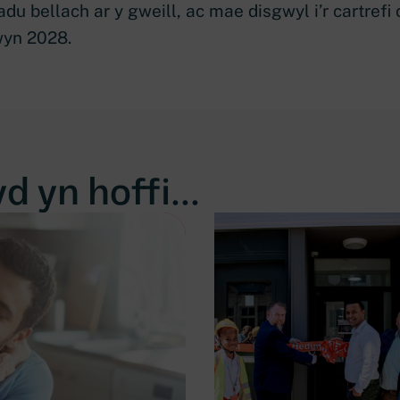
du bellach ar y gweill, ac mae disgwyl i’r cartrefi
yn 2028.
 yn hoffi...