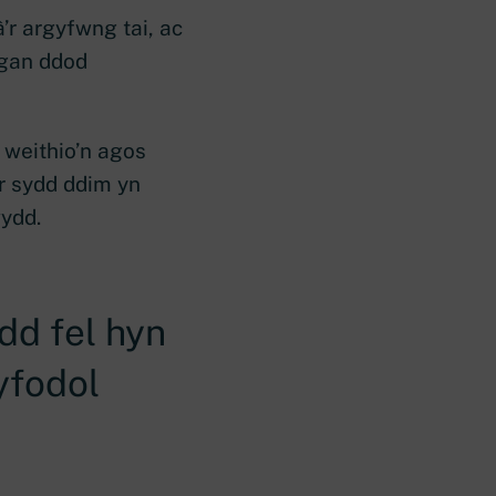
’r argyfwng tai, ac
 gan ddod
y weithio’n agos
ir sydd ddim yn
ydd.
dd fel hyn
yfodol