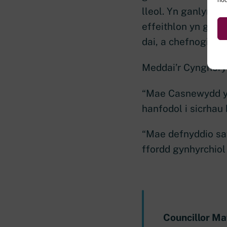
lleol. Yn ganlyniad
effeithlon yn gyf
dai, a chefnogi cy
Meddai’r Cynghor
“Mae Casnewydd yn 
hanfodol i sicrhau
“Mae defnyddio sa
ffordd gynhyrchiol 
Councillor M