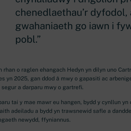
chenedlaethau’r dyfodol,
gwahaniaeth go iawn i fy
pobl.
n rhan o raglen ehangach Hedyn yn dilyn uno Cartr
 yn 2025, gan ddod â mwy o gapasiti ac arbeniged
 segur a darparu mwy o gartrefi.
paru tai y mae mawr eu hangen, bydd y cynllun yn
waith adeiladu a bydd yn trawsnewid safle a dand
ogaeth newydd, ffyniannus.