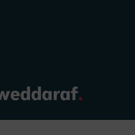
weddaraf
.