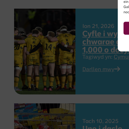
ein
Gal
no
Ion 21, 2026
Cyfle i wylio
chwarae gyd
1,000 o docy
Tagiwyd yn:
Cymu
Darllen mwy
Tach 10, 2025
Uno i daclo