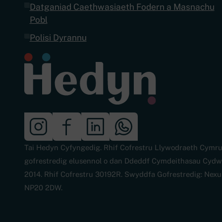
Datganiad Caethwasiaeth Fodern a Masnachu
Pobl
Polisi Dyrannu
Tai Hedyn Cyfyngedig. Rhif Cofrestru Llywodraeth Cymr
gofrestredig elusennol o dan Ddeddf Cymdeithasau Cyd
2014. Rhif Cofrestru 30192R. Swyddfa Gofrestredig: Nex
NP20 2DW.