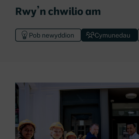
Rwy’n chwilio am
Pob newyddion
Cymunedau