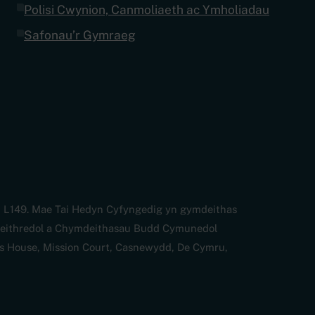
Polisi Cwynion, Canmoliaeth ac Ymholiadau
Safonau’r Gymraeg
u L149. Mae Tai Hedyn Cyfyngedig yn gymdeithas
weithredol a Chymdeithasau Budd Cymunedol
us House, Mission Court, Casnewydd, De Cymru,