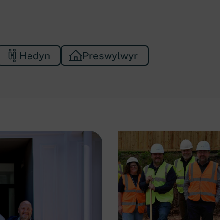
Hedyn
Preswylwyr