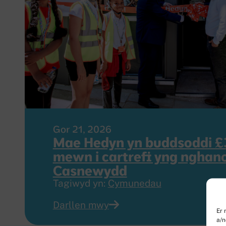
Gor 21, 2026
Mae Hedyn yn buddsoddi £
mewn i cartrefi yng nghano
Casnewydd
Tagiwyd yn:
Cymunedau
Darllen mwy
Er 
a/n