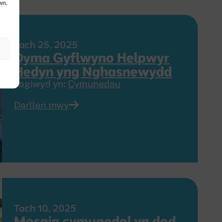
wn.
Tach 25, 2025
Dyma Gyflwyno Helpwyr
Hedyn yng Nghasnewydd
Tagiwyd yn:
Cymunedau
Darllen mwy
Tach 10, 2025
Mosaig cymunedol yn dod