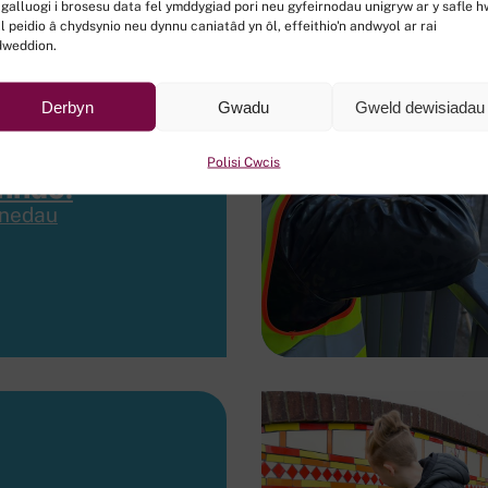
 galluogi i brosesu data fel ymddygiad pori neu gyfeirnodau unigryw ar y safle h
l peidio â chydsynio neu dynnu caniatâd yn ôl, effeithio'n andwyol ar rai
dweddion.
Derbyn
Gwadu
Gweld dewisiadau
’r Dreigiau’n
a’n rhodd o
Polisi Cwcis
nnau!
nedau