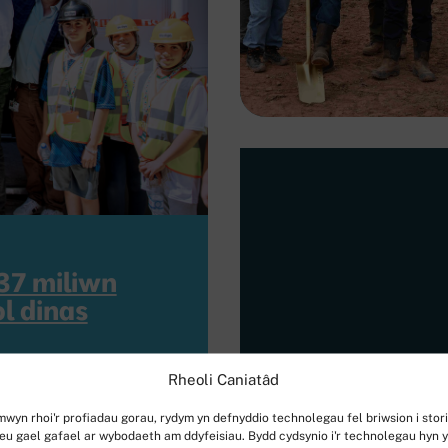
37 miliwn
l dinas
Rheoli Caniatâd
mwyn rhoi'r profiadau gorau, rydym yn defnyddio technolegau fel briwsion i stor
eu gael gafael ar wybodaeth am ddyfeisiau. Bydd cydsynio i'r technolegau hyn 