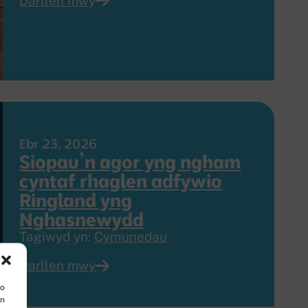
Darllen mwy
Ebr 23, 2026
Siopau’n agor yng ngham
cyntaf rhaglen adfywio
Ringland yng
Nghasnewydd
Tagiwyd yn:
Cymunedau
Darllen mwy
io
yn