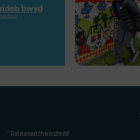
oldeb bwyd
nedau
Datganiad Hygyrchedd