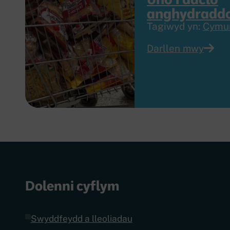
anghydradd
Tagiwyd yn:
Cymu
Darllen mwy
Dolenni cyflym
Swyddfeydd a lleoliadau